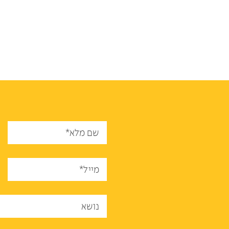
שם מלא*
מייל*
נושא