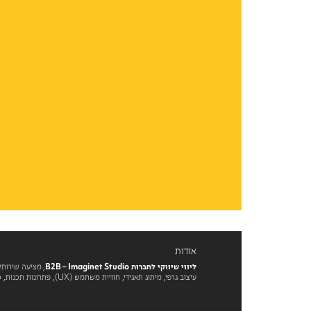
אודות
ליווי שיווקי לחברות B2B – Imaginet Studio
, מציעה שירותי
עיצוב גרפי, מיתוג תאגידי, חוויית משתמש (UX), פתרונות תכנות, כתיבת תוכן, דפוס ושירותי שיווק דיגיטלי נוספים לעולם ה-B2B.