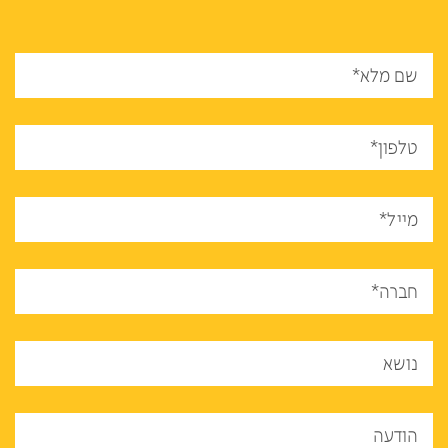
שם מלא*
טלפון*
מייל*
חברה*
נושא
הודעה