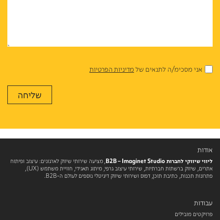
אני מסכימ/ה לתנאים של
מדיניות הפרטיות
אודות
ליווי שיווקי לחברות B2B – Imaginet Studio
, מציעה שירותי שיווק לארגונים: עיצוב ופיתוח
אתרים, שיווק ברשתות חברתיות, שירותי עיצוב גרפי, מיתוג תאגידי, חוויית משתמש (UX),
פתרונות תכנות, כתיבת תוכן, דפוס ושירותי שיווק דיגיטלי נוספים לעולם ה-B2B.
עבודות
פרויקטים מובילים