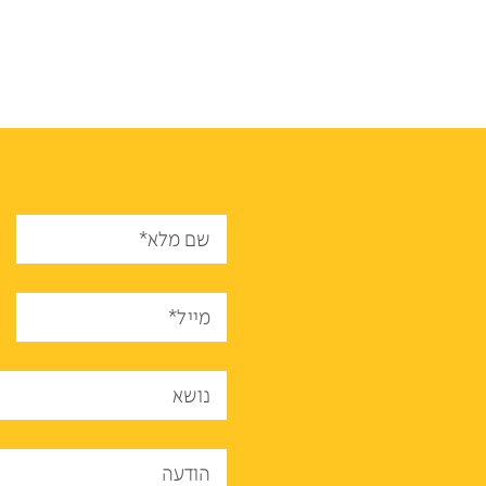
שם מלא*
מייל*
נושא
הודעה