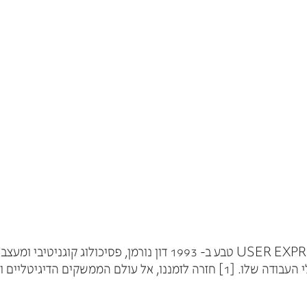
חווית משתמש – זה כבר לא עניין של בחירה את המושג USER EXPRIENCE
טראקציית אדם-מחשב, אי אפשר כבר…