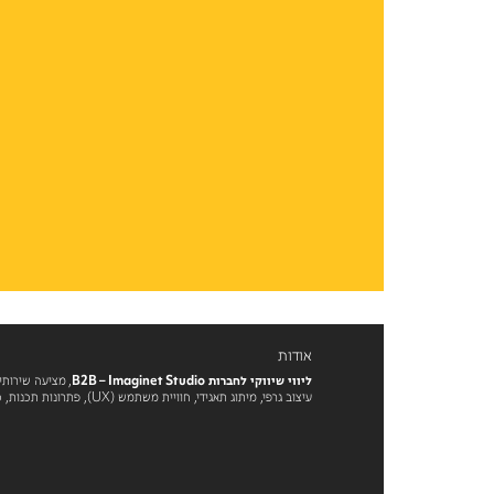
אודות
ליווי שיווקי לחברות B2B – Imaginet Studio
, מציעה שירותי
עיצוב גרפי, מיתוג תאגידי, חוויית משתמש (UX), פתרונות תכנות, כתיבת תוכן, דפוס ושירותי שיווק דיגיטלי נוספים לעולם ה-B2B.