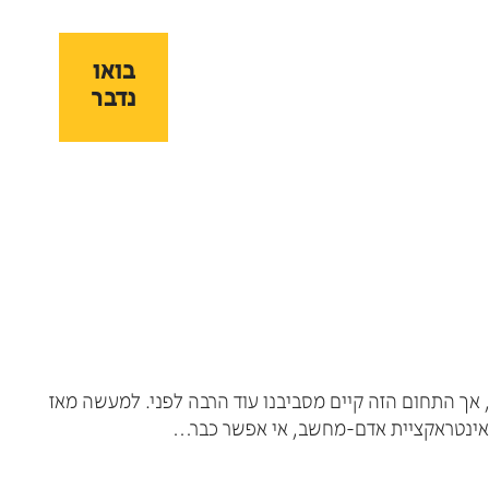
בואו
בואו
נדבר
נדבר
 טבע ב- 1993 דון נורמן, פסיכולוג קוגניטיבי ומעצב, אך התחום הזה קיים מסביבנו עוד הרבה לפני. למעשה מאז