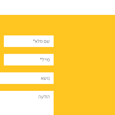
שם מלא*
מייל*
נושא
הודעה