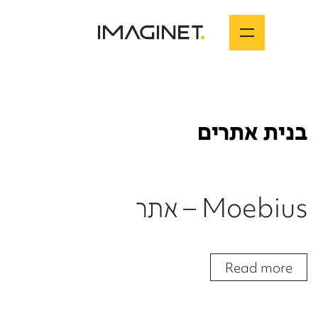
בנית אתרים
Moebius – אתר
Read more