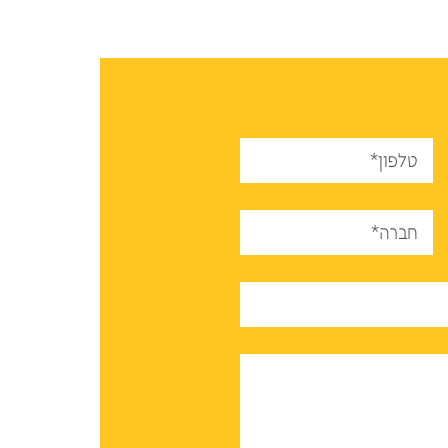
טלפון*
חברה*