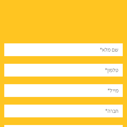
שם מלא*
טלפון*
מייל*
חברה*