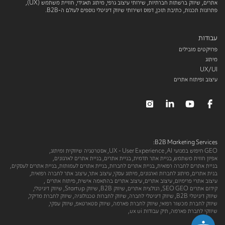
אתרים, שיווק ברשתות חברתיות, שירותי עיצוב גרפי, מיתוג תאגידי, חוויית משתמש (UX),
פתרונות תכנות, כתיבת תוכן, דפוס ושירותי שיווק דיגיטלי נוספים לעולם ה-B2B.
עבודות
פרויקטים מובילים
מיתוג
UX/UI
עיצוב ופיתוח אתרים
B2B Marketing Services:
GEO חיפוש במנועי AI,
UX - User Experience,
אסטרטגיה שיווקית ומיתוג,
אפיון חווית משתמש,
בניית אתר תדמית,
בניית אתרים,
בניית אתרים לארגונים,
בניית אתרים לחברה רפואית,
בניית אתרים לחברות,
בניית אתרים לעמותות,
בניית אתרים לעסקים,
בנית אתרים,
מיתוג לחברות וארגונים,
מיתוג עסקי,
עיצוב אתר,
עיצוב אתר לחברה רפואית,
עיצוב אתרי פרימיום,
עיצוב אתרים,
עיצוב אתרים בהתאמה אישית,
פיתוח אתרים ‎,
קידום אתרים SEO GEO,
רגולצית אתרים,
שיווק B2B,
שיווק Startup,
שיווק דיגיטלי,
שיווק דיגיטלי B2B,
שיווק דיגיטלי לחברה,
שיווק לחברות טכנולוגיה,
שיווק לחברת מדיקל,
שיווק לחברת מכשור רפואי,
שיווק לחברת פארמה,
שיווק סטארטאפ,
שיווק עסקי,
שיווקי לחברת פארמה,
תיק עבודות ux ui,