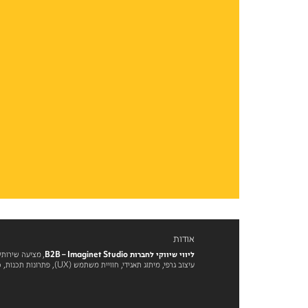
אודות
ליווי שיווקי לחברות B2B – Imaginet Studio
, מציעה שירותי
עיצוב גרפי, מיתוג תאגידי, חוויית משתמש (UX), פתרונות תכנות, כתיבת תוכן, דפוס ושירותי שיווק דיגיטלי נוספים לעולם ה-B2B.