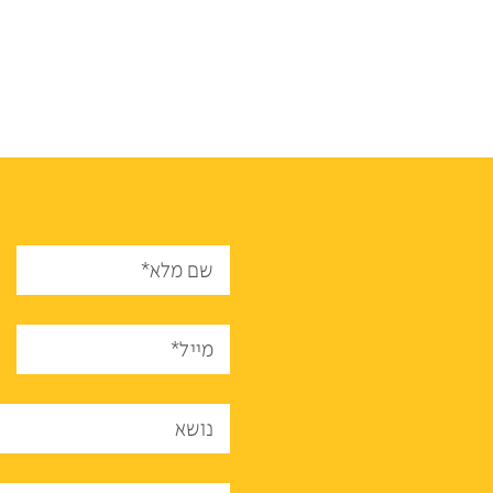
שם מלא*
מייל*
נושא